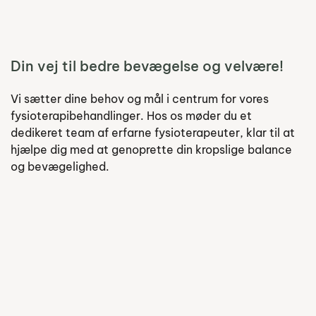
Din vej til bedre bevægelse og velvære!
Personlig
Vi sætter dine behov og mål i centrum for vores
fysioterapibehandlinger. Hos os møder du et
træning
dedikeret team af erfarne fysioterapeuter, klar til at
hjælpe dig med at genoprette din kropslige balance
og bevægelighed.
og
korrektion
af
teknik
Information